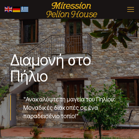
Διαμονή στο
Πήλιο
"Ανακαλύψτε τη μαγεία του Πηλίου:
Μοναδικές διακοπές σε ένα
παραδεισένιο τοπίο!"