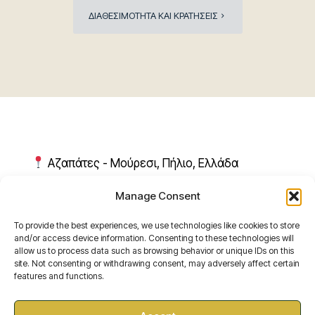
ΔΙΑΘΕΣΙΜΟΤΗΤΑ ΚΑΙ ΚΡΑΤΗΣΕΙΣ
Αζαπάτες - Μούρεσι, Πήλιο, Ελλάδα
Manage Consent
Τηλέφωνο: +306974398781
To provide the best experiences, we use technologies like cookies to store
and/or access device information. Consenting to these technologies will
allow us to process data such as browsing behavior or unique IDs on this
Email: miression@gmail.com
site. Not consenting or withdrawing consent, may adversely affect certain
features and functions.